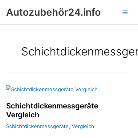
Zum
Autozubehör24.info
Inhalt
springen
Schichtdickenmessge
Schichtdickenmessgeräte
Vergleich
Schichtdickenmessgeräte
Vergleich
Schichtdickenmessgeräte
,
Vergleich