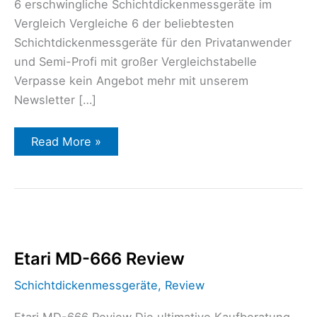
6 erschwingliche Schichtdickenmessgeräte im
Vergleich Vergleiche 6 der beliebtesten
Schichtdickenmessgeräte für den Privatanwender
und Semi-Profi mit großer Vergleichstabelle
Verpasse kein Angebot mehr mit unserem
Newsletter […]
Read More »
Etari
MD-
666
Review
Etari MD-666 Review
Schichtdickenmessgeräte
,
Review
Etari MD-666 Review Die ultimative Kaufberatung