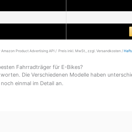
er Amazon Product Advertising API / Preis inkl. MwSt., zzgl. Versandkosten /
Haft
besten Fahrradträger für E-Bikes?
ntworten. Die Verschiedenen Modelle haben unterschi
 noch einmal im Detail an.