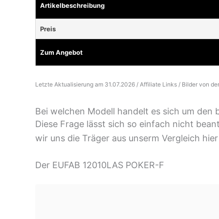
Artikelbeschreibung
Preis
Zum Angebot
Letzte Aktualisierung am 31.07.2026 / Affiliate Links / Bilder von d
Bei welchen Modell handelt es sich um den 
Diese Frage lässt sich so einfach nicht bea
wir uns die Träger aus unserm Vergleich hier
Der EUFAB 12010LAS POKER-F