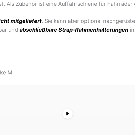
et. Als Zubehör ist eine
Auffahrschiene
für Fahrräder e
icht mitgeliefert
. Sie kann aber optional nachgerüst
bar und
abschließbare
Strap-Rahmenhalterungen
im
ike M