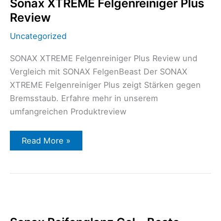
Sonax XTREME Felgenreiniger Plus
XTREME
Review
Felgenreiniger
Plus
Review
Uncategorized
SONAX XTREME Felgenreiniger Plus Review und
Vergleich mit SONAX FelgenBeast Der SONAX
XTREME Felgenreiniger Plus zeigt Stärken gegen
Bremsstaub. Erfahre mehr in unserem
umfangreichen Produktreview
Read More »
Sonax
Reifenglanz
Gel
–