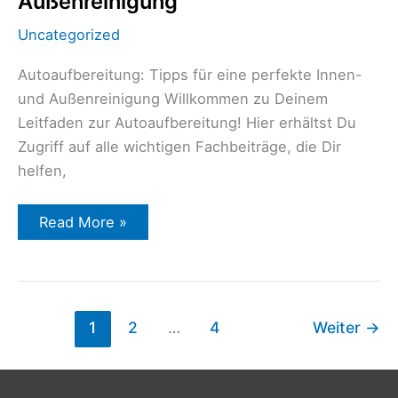
Außenreinigung
perfekte
Innen-
und
Uncategorized
Außenreinigung
Autoaufbereitung: Tipps für eine perfekte Innen-
und Außenreinigung Willkommen zu Deinem
Leitfaden zur Autoaufbereitung! Hier erhältst Du
Zugriff auf alle wichtigen Fachbeiträge, die Dir
helfen,
Read More »
1
2
…
4
Weiter
→