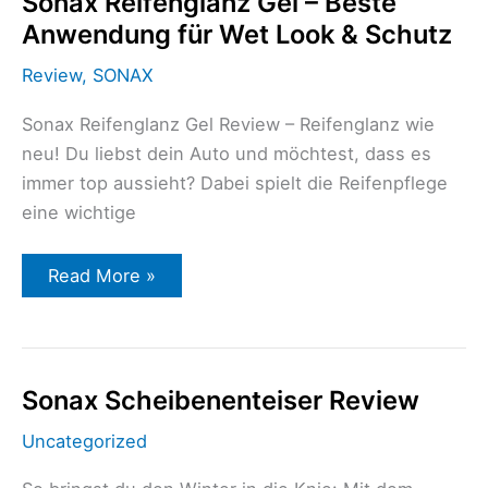
Sonax Reifenglanz Gel – Beste
Beste
Anwendung
Anwendung für Wet Look & Schutz
für
Wet
Review
,
SONAX
Look
&
Schutz
Sonax Reifenglanz Gel Review – Reifenglanz wie
neu! Du liebst dein Auto und möchtest, dass es
immer top aussieht? Dabei spielt die Reifenpflege
eine wichtige
Read More »
Sonax
Sonax Scheibenenteiser Review
Scheibenenteiser
Review
Uncategorized