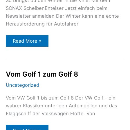
So bringst du den Winter in die Knie: Mit dem
SONAX ScheibenEnteiser Jetzt einfach beim
Newsletter anmelden Der Winter kann eine echte
Herausforderung für Autofahrer
Read More »
Vom
Vom Golf 1 zum Golf 8
Golf
1
Uncategorized
zum
Golf
8
Vom VW Golf 1 bis zum Golf 8 Der VW Golf – ein
wahrer Klassiker unter den Automobilen und das
Flaggschiff der Volkswagen Flotte. Von