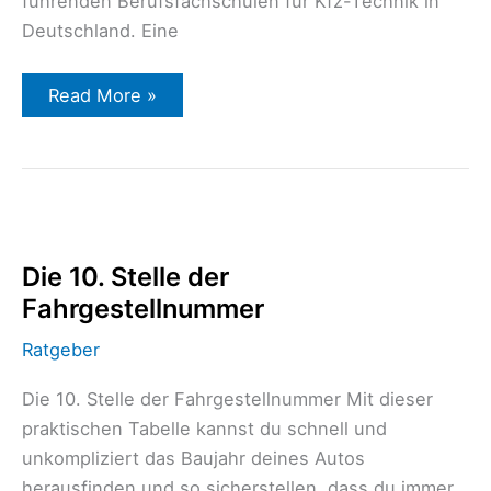
führenden Berufsfachschulen für Kfz-Technik in
Deutschland. Eine
Read More »
Die
10.
Stelle
der
Die 10. Stelle der
Fahrgestellnummer
Fahrgestellnummer
Ratgeber
Die 10. Stelle der Fahrgestellnummer Mit dieser
praktischen Tabelle kannst du schnell und
unkompliziert das Baujahr deines Autos
herausfinden und so sicherstellen, dass du immer