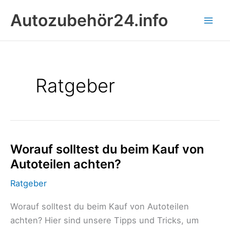
Zum
Autozubehör24.info
Inhalt
springen
Ratgeber
Worauf
Worauf solltest du beim Kauf von
solltest
Autoteilen achten?
du
beim
Kauf
Ratgeber
von
Autoteilen
achten?
Worauf solltest du beim Kauf von Autoteilen
achten? Hier sind unsere Tipps und Tricks, um