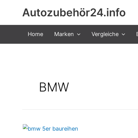
Zum
Autozubehör24.info
Inhalt
springen
Home
Marken
Vergleiche
BMW
BMW
5er
Baureihen